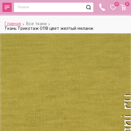
0
0
Главная
Все ткани
Ткань Трикотаж 0118 цвет желтый меланж