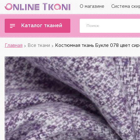
О магазине
Система ски
Каталог тканей
Главная
Все ткани
Костюмная ткань Букле 078 цвет си