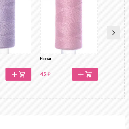
Нитки
Нитки
₽
₽
45
45