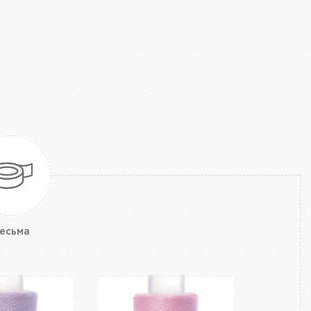
есьма