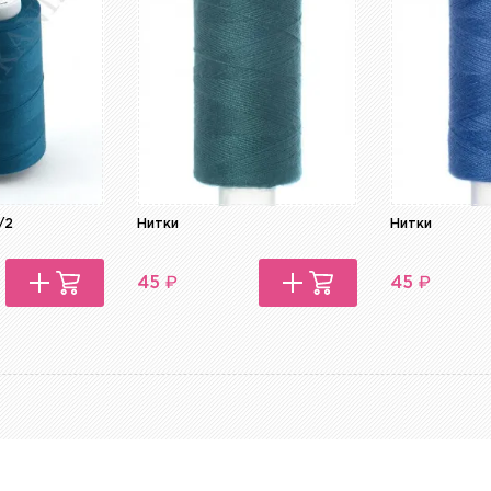
/2
Нитки
Нитки
₽
₽
45
45