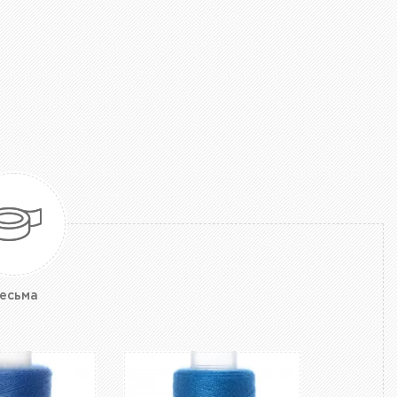
есьма