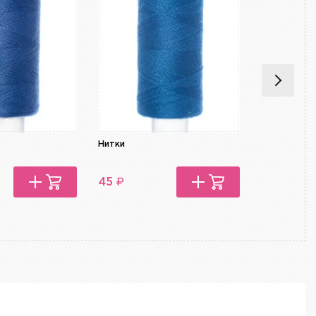
Нитки
Нитки
₽
₽
45
45