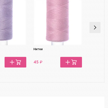
Нитки
Нитки
₽
₽
45
45