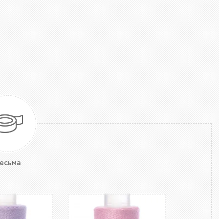
есьма