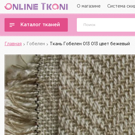
О магазине
Система ски
Каталог тканей
Главная
Гобелен
Ткань Гобелен 013 013 цвет бежевый