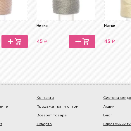
Нитки
Нитки
₽
₽
45
45
Контакты
Система скид
зине
Продажа ткани оптом
Акции
Возврат товара
Блог
ет
Оферта
Справочник т