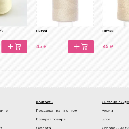
/2
Нитки
Нитки
₽
₽
45
45
Контакты
Система скид
зине
Продажа ткани оптом
Акции
Возврат товара
Блог
ет
Оферта
Справочник т