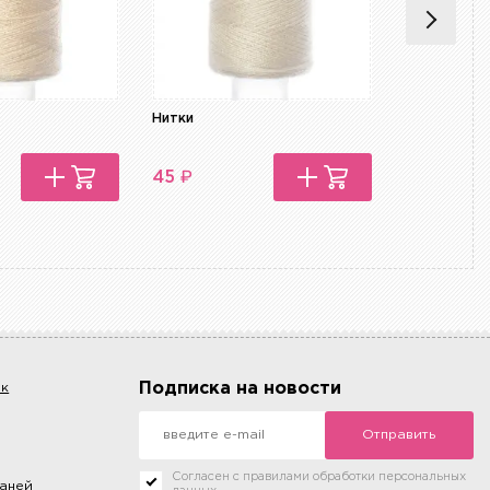
Нитки
Нитки Seraf
₽
₽
45
450
Подписка на новости
ок
Отправить
Согласен с правилами обработки персональных
каней