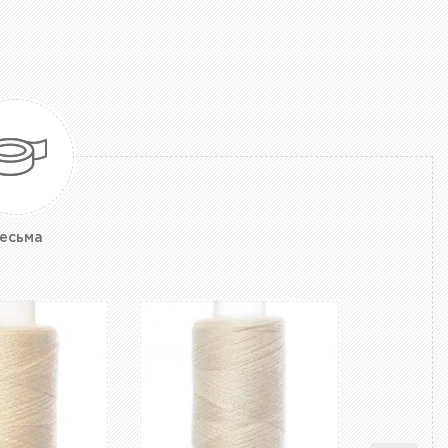
есьма