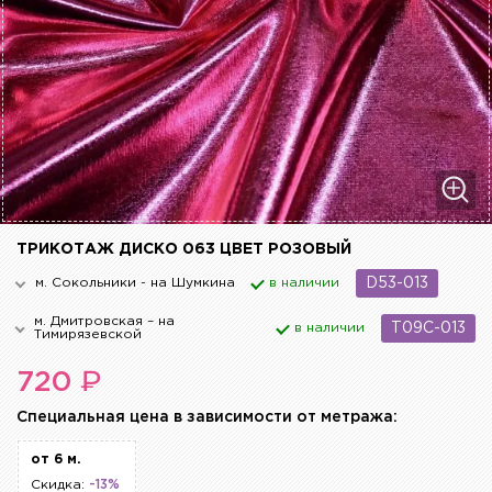
ТРИКОТАЖ ДИСКО 063 ЦВЕТ РОЗОВЫЙ
м. Сокольники - на Шумкина
в наличии
D53-013
м. Дмитровская – на
в наличии
T09C-013
Тимирязевской
₽
720
Cпециальная цена в зависимости от метража:
от 6 м.
Скидка:
-13%