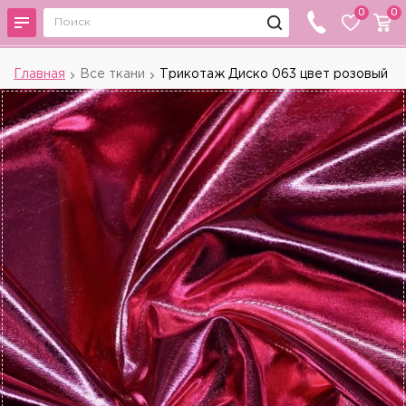
0
0
Главная
Все ткани
Трикотаж Диско 063 цвет розовый