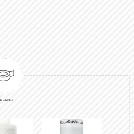
есьма