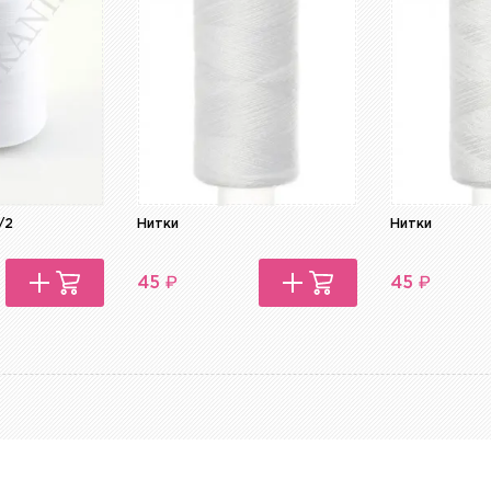
/2
Нитки
Нитки
₽
₽
45
45