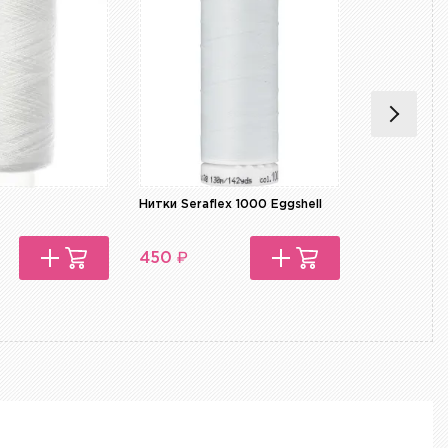
Нитки Seraflex 1000 Eggshell
Нитки Seraf
₽
₽
450
450