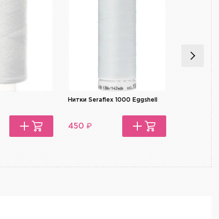
Нитки Seraflex 1000 Eggshell
Нитки Seraf
₽
₽
450
450