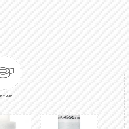
есьма