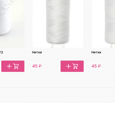
/2
Нитки
Нитки
₽
₽
45
45