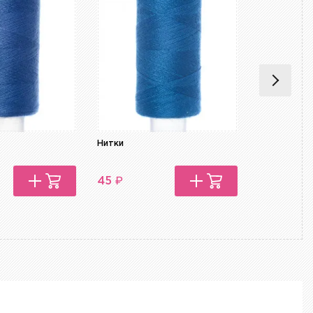
Нитки
Нитки
₽
₽
45
45