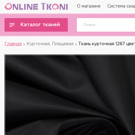
О магазине
Система ски
Каталог тканей
Главная
Курточная, Плащевая
Ткань курточная 1287 цве