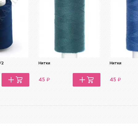
/2
Нитки
Нитки
₽
₽
45
45