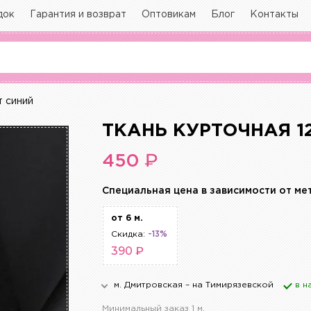
док
Гарантия и возврат
Оптовикам
Блог
Контакты
т синий
ТКАНЬ КУРТОЧНАЯ 1
₽
450
Cпециальная цена в зависимости от ме
от 6 м.
Скидка:
-13%
390 ₽
м. Дмитровская – на Тимирязевской
в н
Минимальный заказ 1 м.