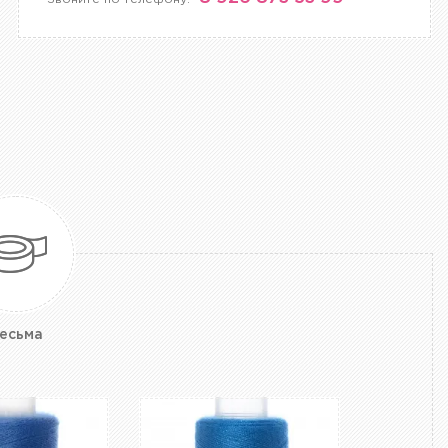
есьма