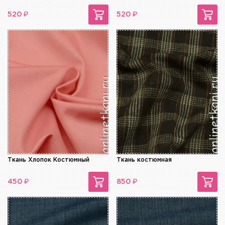
₽
₽
520
520
Ткань Хлопок Костюмный
Ткань костюмная
₽
₽
450
850