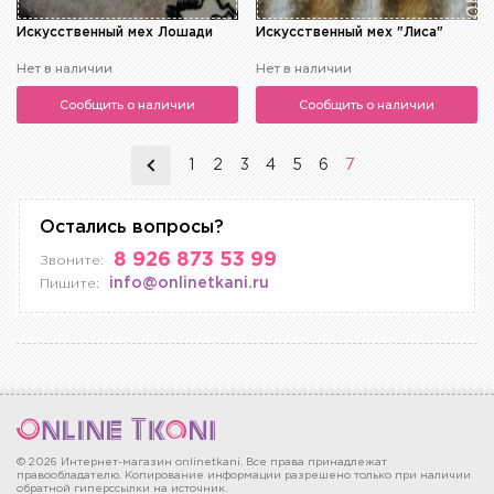
Искусственный мех Лошади
Искусственный мех "Лиса"
Нет в наличии
Нет в наличии
Сообщить о наличии
Сообщить о наличии
1
2
3
4
5
6
7
Остались вопросы?
8 926 873 53 99
Звоните:
info@onlinetkani.ru
Пишите:
© 2026 Интернет-магазин onlinetkani. Все права принадлежат
правообладателю. Копирование информации разрешено только при наличии
обратной гиперссылки на источник.