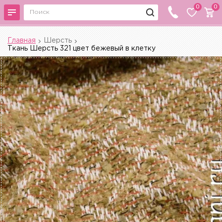
0
0
Главная
Шерсть
Ткань Шерсть 321 цвет бежевый в клетку