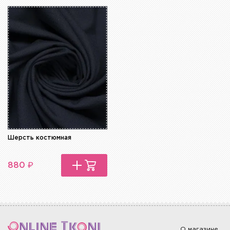
Шерсть костюмная
₽
880
О магазине