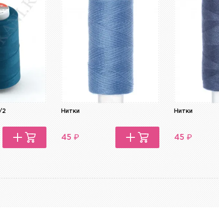
/2
Нитки
Нитки
₽
₽
45
45