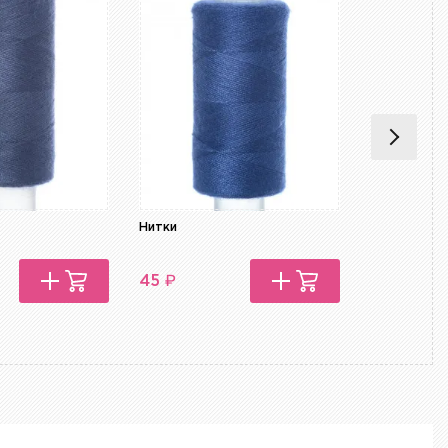
Нитки
Нитки
₽
₽
45
45