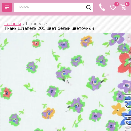
0
0
Главная
Штапель
Ткань Штапель 205 цвет белый цветочный