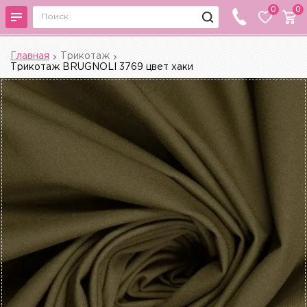
0
0
Главная
Трикотаж
Трикотаж BRUGNOLI 3769 цвет хаки