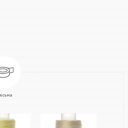
есьма