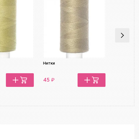
Нитки
Нитки
₽
₽
45
45