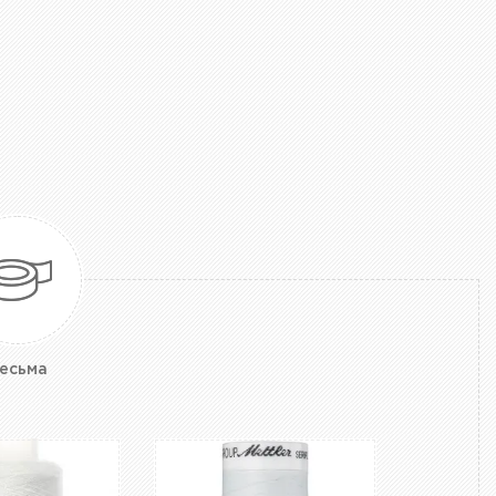
есьма