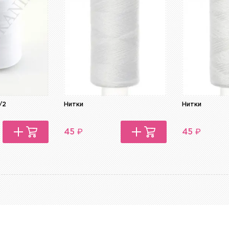
/2
Нитки
Нитки
₽
₽
45
45