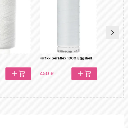
Нитки Seraflex 1000 Eggshell
Нитки Seraf
₽
₽
450
450