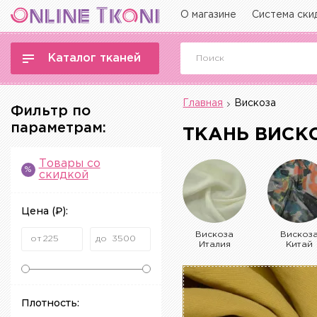
О магазине
Система ски
Каталог тканей
Главная
Вискоза
Фильтр по
параметрам:
ТКАНЬ ВИСК
Товары со
%
скидкой
Цена
(₽)
:
Вискоза
Вискоз
Италия
Китай
Плотность: