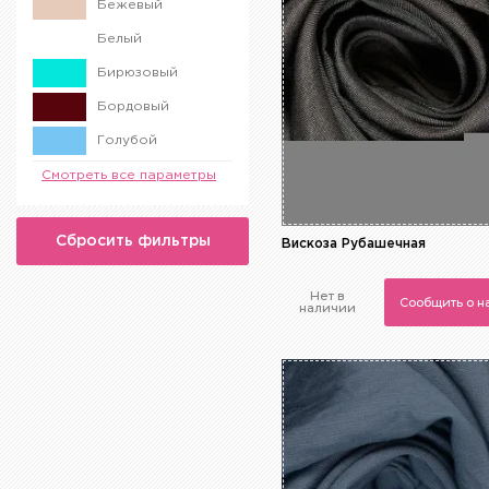
Бежевый
Меланж
Белый
Надпись
Бирюзовый
Полоска
Бордовый
Цветочный
Голубой
Желтый
Смотреть все параметры
Зеленый
Сбросить фильтры
Золотой
Вискоза Рубашечная
Коричневый
Нет в
Сообщить о 
наличии
Красный
Малиновый
Оранжевый
Разноцветный
Розовый
Серебро