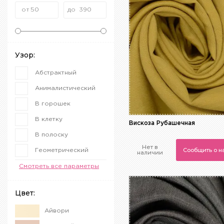
Узор:
Абстрактный
Анималистический
В горошек
В клетку
Вискоза Рубашечная
В полоску
Нет в
Сообщить о 
Геометрический
наличии
Гусиная лапка
Смотреть все параметры
Клетка
Цвет:
Крупа
Айвори
Леопардовый