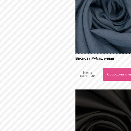
Серый
Синий
Сиреневый
Фиолетовый
Хаки
Черный
Вискоза Рубашечная
Нет в
Сообщить о 
наличии