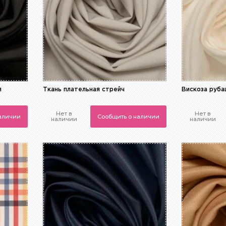
я
Ткань плательная стрейч
Вискоза руб
Нет в
Нет в
наличии
Сообщить о наличии
наличии
наличии