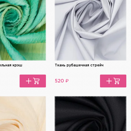
ельная крэш
Ткань рубашечная стрейч
₽
520