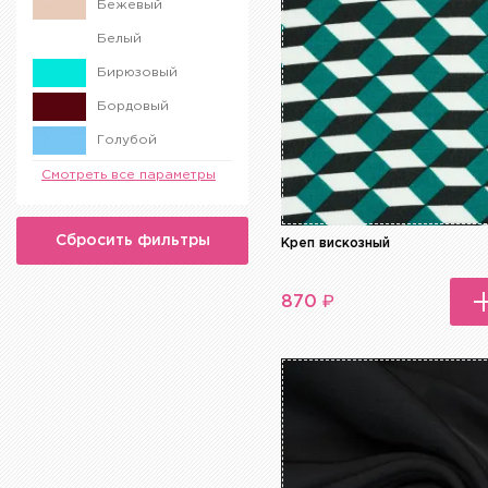
Бежевый
Белый
Бирюзовый
Бордовый
Голубой
Желтый
Смотреть все параметры
Зеленый
Сбросить фильтры
Золотой
Креп вискозный
Коричневый
₽
870
Красный
Малиновый
Оранжевый
Разноцветный
Розовый
Серый