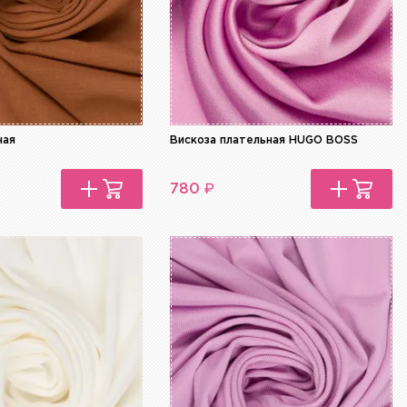
ная
Вискоза плательная HUGO BOSS
₽
780