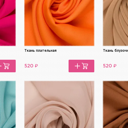
Ткань плательная
Ткань блузоч
₽
₽
520
520