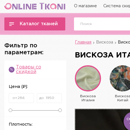
О магазине
Система ски
Каталог тканей
Главная
Вискоза
Виско
Фильтр по
параметрам:
ВИСКОЗА ИТ
Товары со
%
скидкой
Цена
(₽)
:
Вискоза
Вискоз
Италия
Китай
С
Плотность: