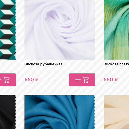
Вискоза рубашечная
Вискоза плат
₽
₽
650
560