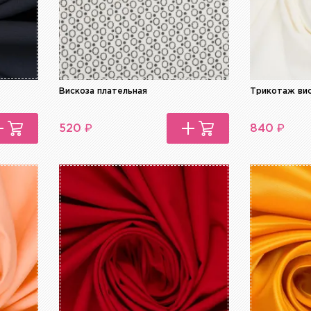
Вискоза плательная
Трикотаж ви
₽
₽
520
840