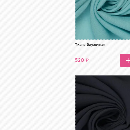
Ткань блузочная
₽
520