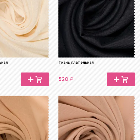
ьная
Ткань плательная
₽
520