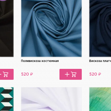
Поливискоза костюмная
Вискоза плат
₽
₽
520
520