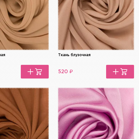
ная
Ткань блузочная
₽
520