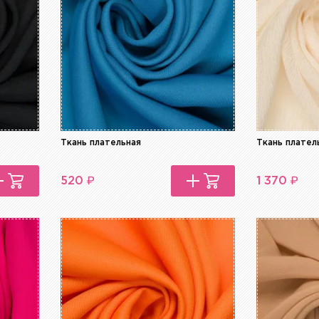
Ткань плательная
Ткань плател
₽
₽
520
1 370