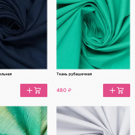
ельная
Ткань рубашечная
₽
480