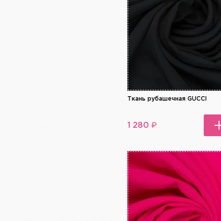
Синий
Сиреневый
Фиолетовый
Хаки
Черный
Ткань рубашечная GUCCI
₽
1 280