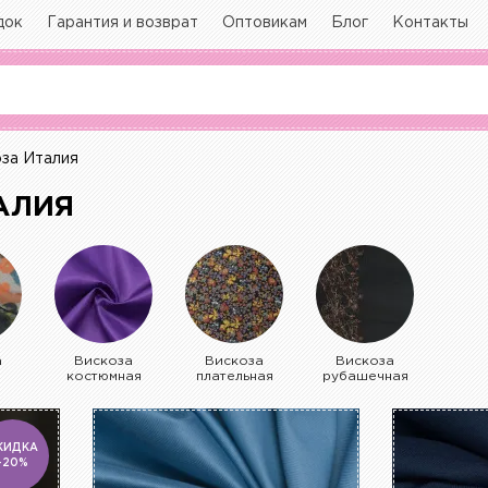
док
Гарантия и возврат
Оптовикам
Блог
Контакты
за Италия
АЛИЯ
а
Вискоза
Вискоза
Вискоза
костюмная
плательная
рубашечная
КИДКА
-20%