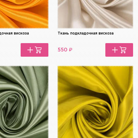
дочная вискоза
Ткань подкладочная вискоза
₽
550