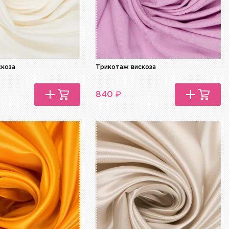
скоза
Трикотаж вискоза
₽
840