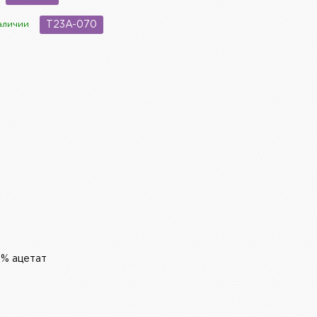
аличии
T23A-070
0% ацетат