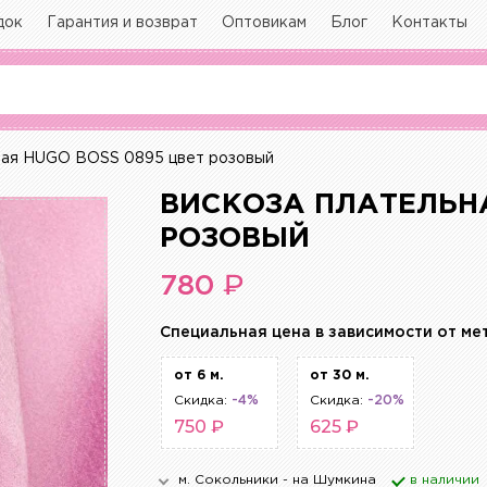
док
Гарантия и возврат
Оптовикам
Блог
Контакты
ная HUGO BOSS 0895 цвет розовый
ВИСКОЗА ПЛАТЕЛЬНА
РОЗОВЫЙ
₽
780
Cпециальная цена в зависимости от ме
от 6 м.
от 30 м.
Скидка:
-4%
Скидка:
-20%
750 ₽
625 ₽
м. Сокольники - на Шумкина
в наличии