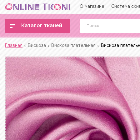
О магазине
Система ски
Каталог тканей
Главная
Вискоза
Вискоза плательная
Вискоза платель