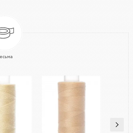
есьма