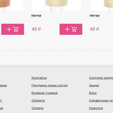
Нитки
Нитки
₽
₽
45
45
Контакты
Система скид
зине
Продажа ткани оптом
Акции
Возврат товара
Блог
ет
Оферта
Справочник т
ов
Оплата
Новости