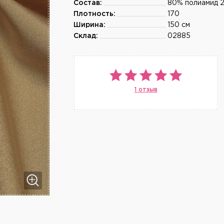
Состав:
80% полиамид 
Плотность:
170
Ширина:
150 см
Склад:
02885
1 отзыв