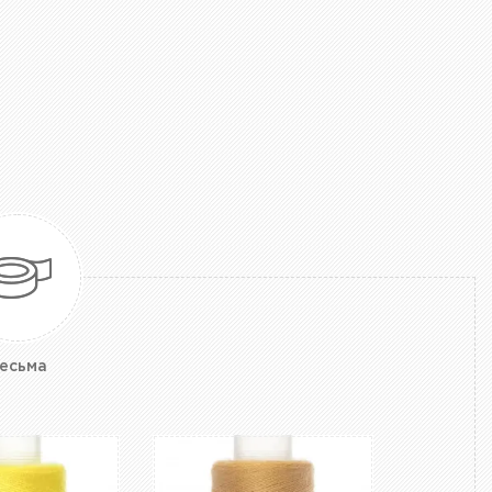
есьма