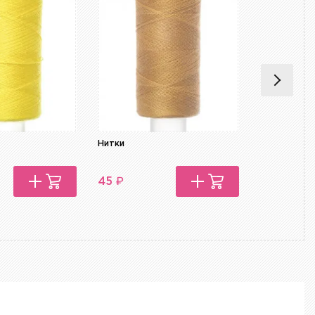
Нитки
Нитки
₽
₽
45
45