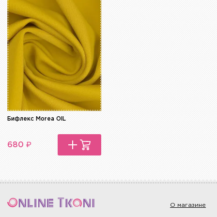
Бифлекс Morea OIL
₽
680
О магазине