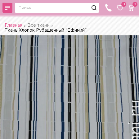
0
0
Главная
Все ткани
Ткань Хлопок Рубашечный "Ефимий"