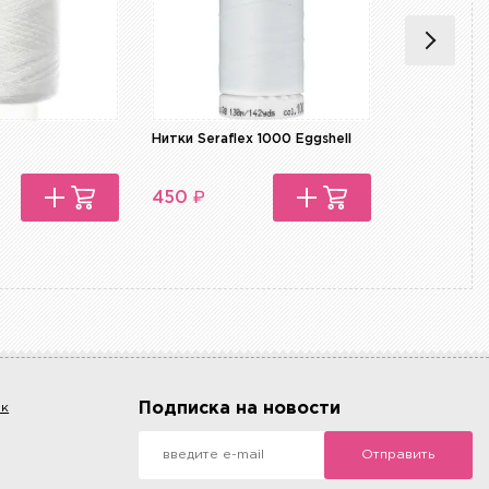
Нитки Seraflex 1000 Eggshell
Нитки Seraf
₽
₽
450
450
Подписка на новости
ок
Отправить