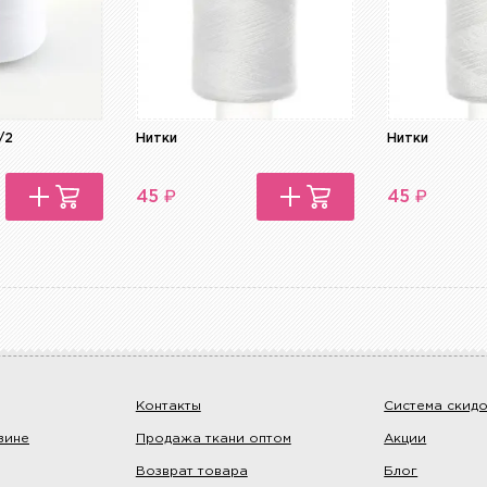
/2
Нитки
Нитки
₽
₽
45
45
Контакты
Система скид
зине
Продажа ткани оптом
Акции
Возврат товара
Блог