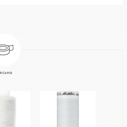
есьма