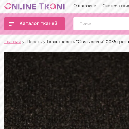
О магазине
Система ски
Каталог тканей
Главная
Шерсть
Ткань шерсть "Стиль осени" 0035 цвет