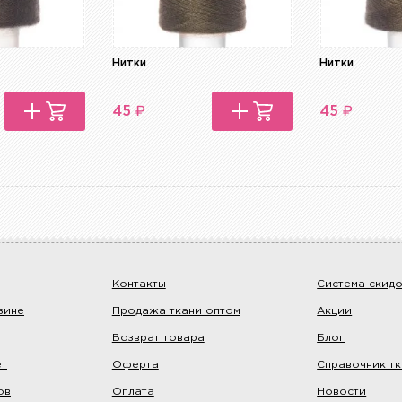
Нитки
Нитки
₽
₽
45
45
Контакты
Система скид
зине
Продажа ткани оптом
Акции
Возврат товара
Блог
ет
Оферта
Справочник т
ов
Оплата
Новости