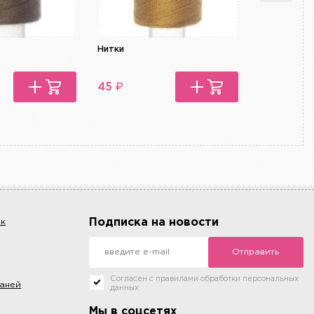
Нитки
Нитки
₽
₽
45
45
Подписка на новости
ок
Отправить
Согласен с правилами обработки персональных
каней
данных
Мы в соцсетях