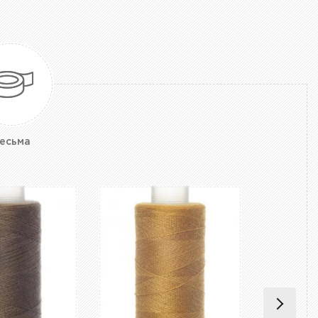
есьма