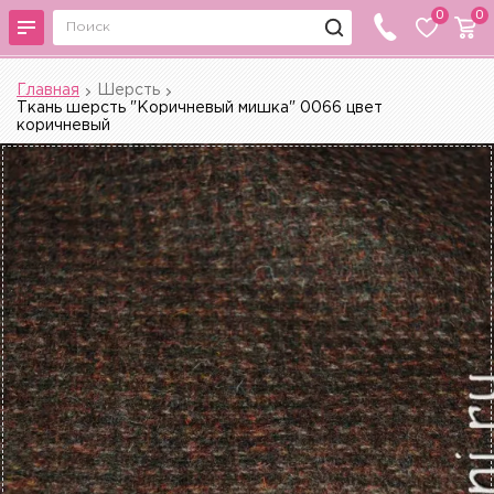
0
0
Главная
Шерсть
Ткань шерсть "Коричневый мишка" 0066 цвет
коричневый