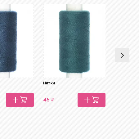
Нитки
Нитки
₽
₽
45
45