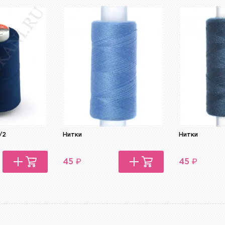
/2
Нитки
Нитки
₽
₽
45
45