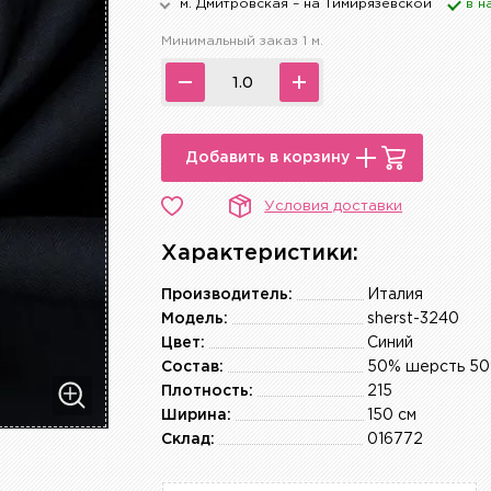
м. Дмитровская – на Тимирязевской
в н
Минимальный заказ 1 м.
Добавить в корзину
Условия доставки
Характеристики:
Производитель:
Италия
Модель:
sherst-3240
Цвет:
Синий
Состав:
50% шерсть 50
Плотность:
215
Ширина:
150 см
Склад:
016772