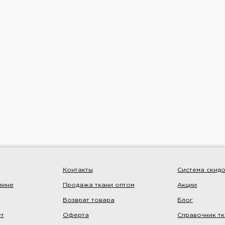
Контакты
Система скид
зине
Продажа ткани оптом
Акции
Возврат товара
Блог
ет
Оферта
Справочник т