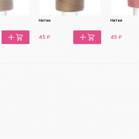
Нитки
Нитки
₽
₽
45
45