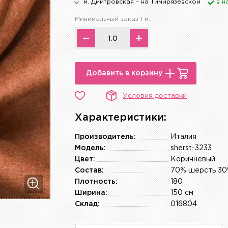
м. Дмитровская – на Тимирязевской
в н
Минимальный заказ 1 м.
Добавить в корзину
Условия доставки
Характеристики:
Производитель:
Италия
Модель:
sherst-3233
Цвет:
Коричневый
Состав:
70% шерсть 30
Плотность:
180
Ширина:
150 см
Склад:
016804