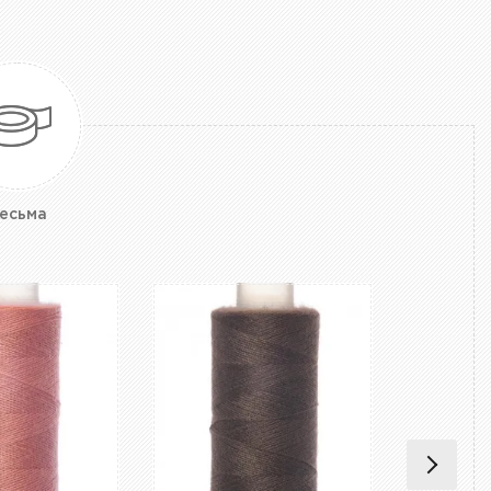
есьма