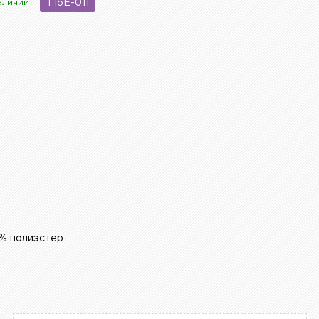
аличии
T16E-011
% полиэстер