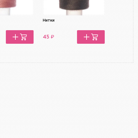
Нитки
Нитки
₽
₽
45
45