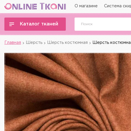
О магазине
Система ски
Каталог тканей
Главная
Шерсть
Шерсть костюмная
Шерсть костюмная