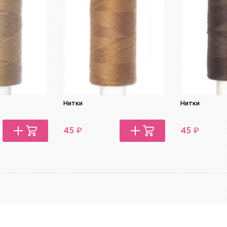
Нитки
Нитки
₽
₽
45
45