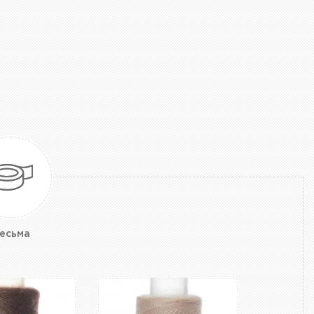
есьма