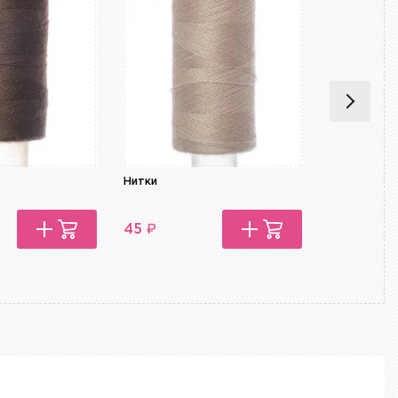
Нитки
Нитки
₽
₽
45
45