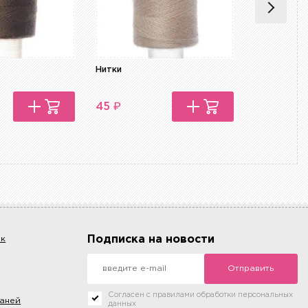
Нитки
Нитки
₽
₽
45
45
Подписка на новости
ок
Отправить
Согласен с правилами обработки персональных
каней
данных