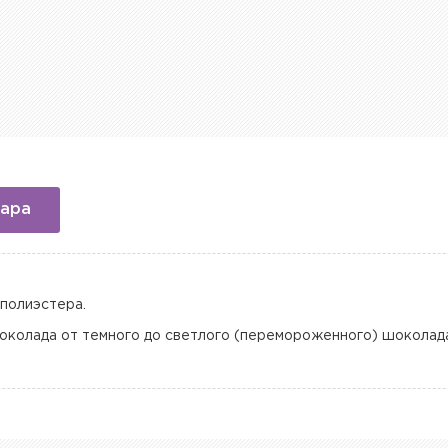
вара
полиэстера.
колада от темного до светлого (перемороженного) шоколада