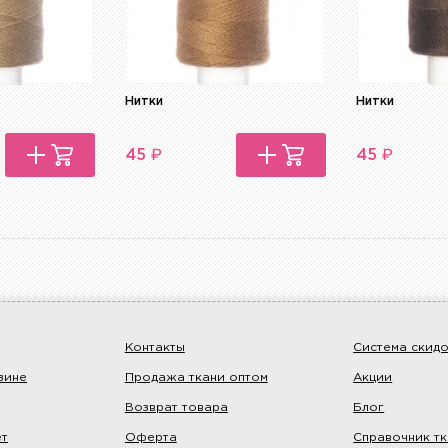
Нитки
Нитки
₽
₽
45
45
Контакты
Система скид
зине
Продажа ткани оптом
Акции
Возврат товара
Блог
ет
Оферта
Справочник т