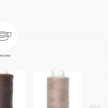
есьма