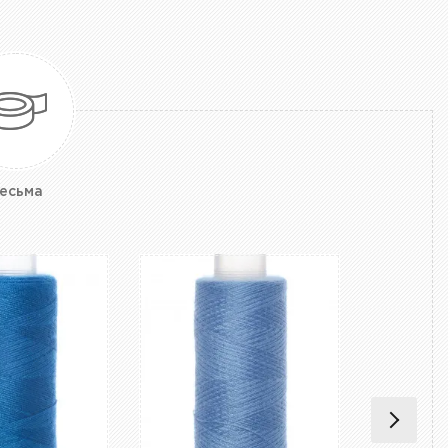
есьма