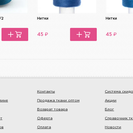
/2
Нитки
Нитки
₽
₽
45
45
Контакты
Система скид
зине
Продажа ткани оптом
Акции
Возврат товара
Блог
ет
Оферта
Справочник т
ов
Оплата
Новости