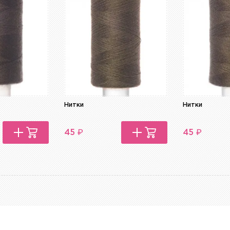
Нитки
Нитки
₽
₽
45
45