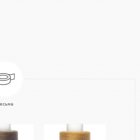
есьма