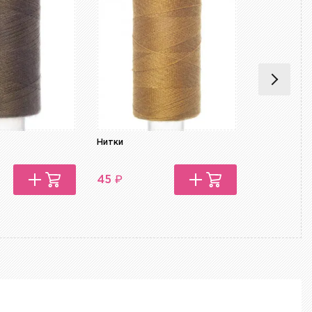
Нитки
Нитки
₽
₽
45
45