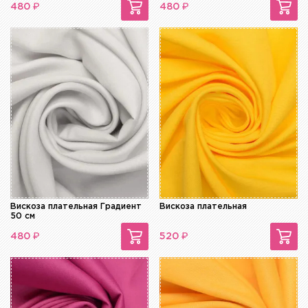
₽
₽
480
480
Вискоза плательная Градиент
Вискоза плательная
50 см
₽
₽
480
520