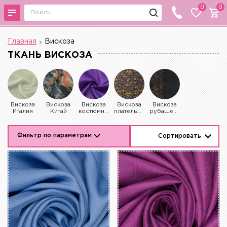
0
0
Главная
Вискоза
ТКАНЬ ВИСКОЗА
Вискоза
Вискоза
Вискоза
Вискоза
Вискоза
Италия
Китай
костюмная
плательная
рубашечная
Фильтр по параметрам
Сортировать