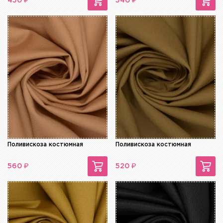
₽
₽
450
540
Поливискоза костюмная
Поливискоза костюмная
₽
₽
560
520