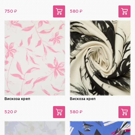
₽
₽
750
580
Вискоза креп
Вискоза креп
₽
₽
520
580