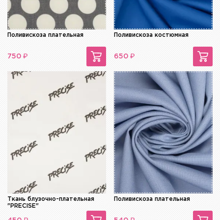
Поливискоза плательная
Поливискоза костюмная
₽
₽
750
650
Ткань блузочно-плательная
Поливискоза плательная
"PRECISE"