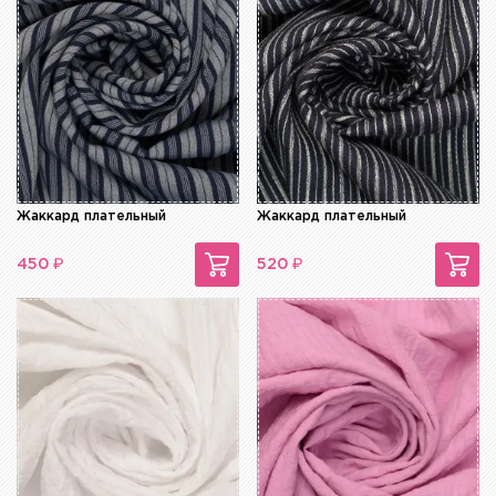
Жаккард плательный
Жаккард плательный
₽
₽
450
520