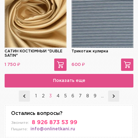
САТИН КОСТЮМНЫЙ "DUBLE
Трикотаж кулирка
SATIN"
₽
₽
1 750
600
Показать еще
1
2
3
4
5
6
7
8
9
...
Остались вопросы?
8 926 873 53 99
Звоните:
info@onlinetkani.ru
Пишите: