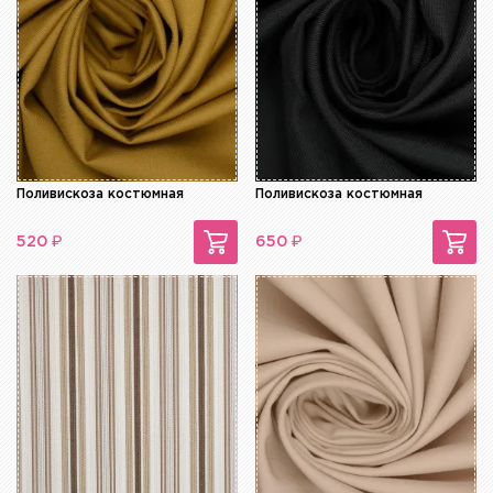
Поливискоза костюмная
Поливискоза костюмная
₽
₽
520
650