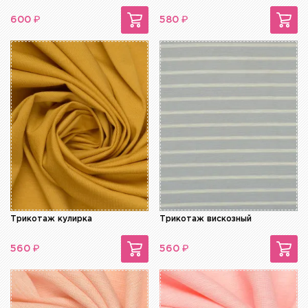
₽
₽
600
580
Трикотаж кулирка
Трикотаж вискозный
₽
₽
560
560