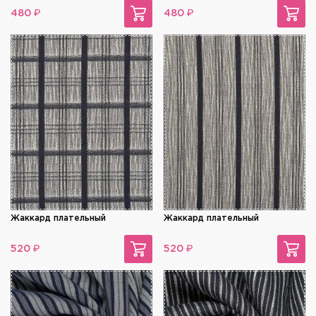
₽
₽
480
480
Жаккард плательный
Жаккард плательный
₽
₽
520
520