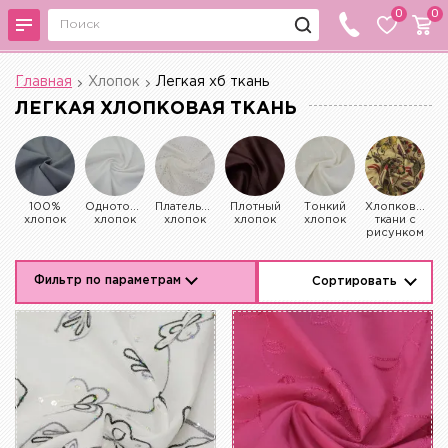
0
0
Главная
Хлопок
Легкая хб ткань
ЛЕГКАЯ ХЛОПКОВАЯ ТКАНЬ
100%
Однотонный
Плательный
Плотный
Тонкий
Хлопковые
хлопок
хлопок
хлопок
хлопок
хлопок
ткани с
рисунком
Фильтр по параметрам
Сортировать