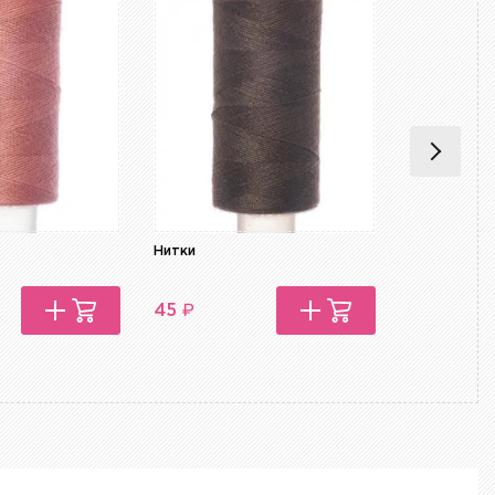
Нитки
Нитки
₽
₽
45
45