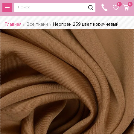
0
0
Главная
Все ткани
Неопрен 259 цвет коричневый